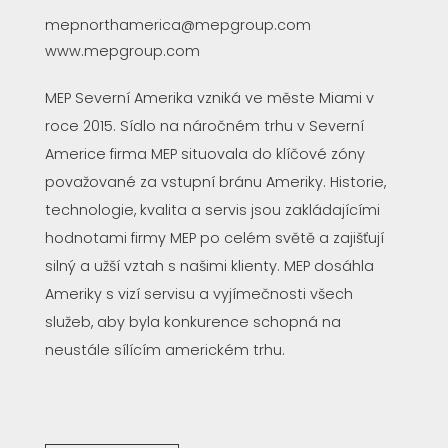
mepnorthamerica@mepgroup.com
www.mepgroup.com
MEP Severní Amerika vzniká ve měste Miami v
roce 2015. Sídlo na náročném trhu v Severní
Americe firma MEP situovala do klíčové zóny
považované za vstupní bránu Ameriky. Historie,
technologie, kvalita a servis jsou zakládajícími
hodnotami firmy MEP po celém světě a zajišťují
silný a užší vztah s našimi klienty. MEP dosáhla
Ameriky s vizí servisu a vyjímečnosti všech
služeb, aby byla konkurence schopná na
neustále sílícím americkém trhu.