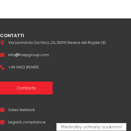
CONTATTI
Via Leonardo Da Vinci, 20, 33010 Reana del Rojale UD
info
mepgroup.com
+39 0432 851455
Contacts
Sales Network
Legal & compliance