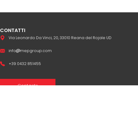
CONTATTI
Via Leonardo Da Vinci, 20, 33010 Reana del Rojale UD
info
mepgroup.com
+39 0432 851455
Contacts
Sales Network
Legal & compliance
Privacy Policy