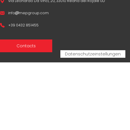
Via Leonardo Da Vinci, 20, 33010 Reana del Rojale UD
info
mepgroup.com
+39 0432 851455
Contacts
Sales Network
Legal & compliance
Privacy Policy
Cookie Policy
CERTIFICAZIONI