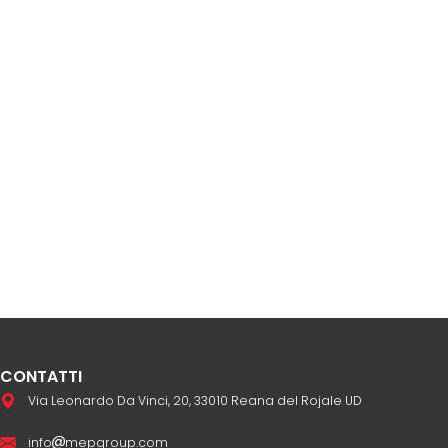
CONTATTI
Via Leonardo Da Vinci, 20, 33010 Reana del Rojale UD
info
mepgroup.com