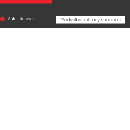
Sales Network
Legal & compliance
Privacy Policy
Cookie Policy
CERTIFICAZIONI