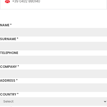
+39 0432 880140
CERTIFIKOVANÝ SECOND-HAND MEP GROUP
EFFECTIVE COMMUNICATION
NAME *
SURNAME *
TELEPHONE
COMPANY *
ADDRESS *
COUNTRY *