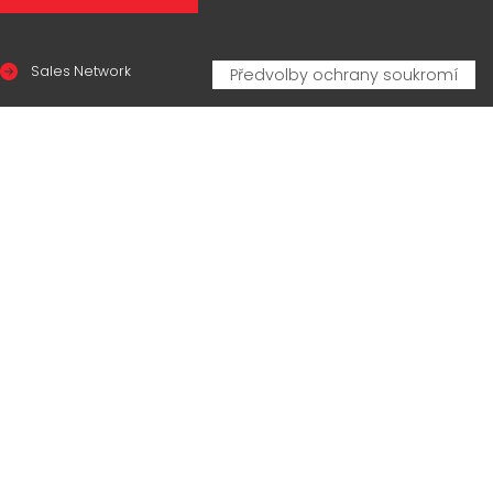
Sales Network
Legal & compliance
Privacy Policy
Cookie Policy
CERTIFICAZIONI