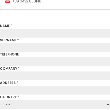
+39 0432 880140
CERTIFIKOVANÝ SECOND-HAND MEP GROUP
EFFECTIVE COMMUNICATION
NAME *
SURNAME *
TELEPHONE
COMPANY *
ADDRESS *
COUNTRY *