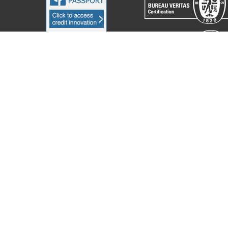
acchine Elettroniche Piegatrici S.p.A.
2023. All Rights Reserved. Partita I
ení při sběru
Vaše volby v oblasti ochrany soukromí