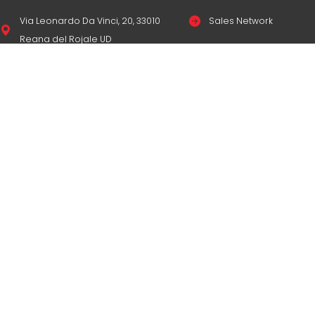
Via Leonardo Da Vinci, 20, 33010
Sales Network
Reana del Rojale UD
Legal & compliance
info
mepgroup.com
Privacy Policy
+39 0432 851455
Cookie Policy
Contacts
© Copyright
M.E.P. M
Oznám