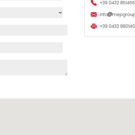
SÍŤ
+39 0432 851455
EFFECTI
COMMUN
info
mepgrou
CERTIFIKOVANÝ SECOND
HAND MEP GROUP
+39 0432 880140