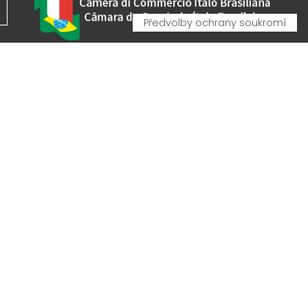
VA - VAT IT00162520308