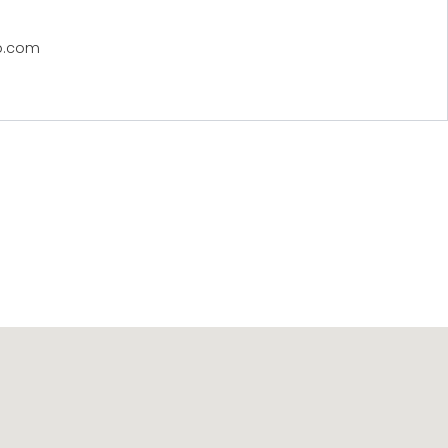
VE
ICATION
p.com
-