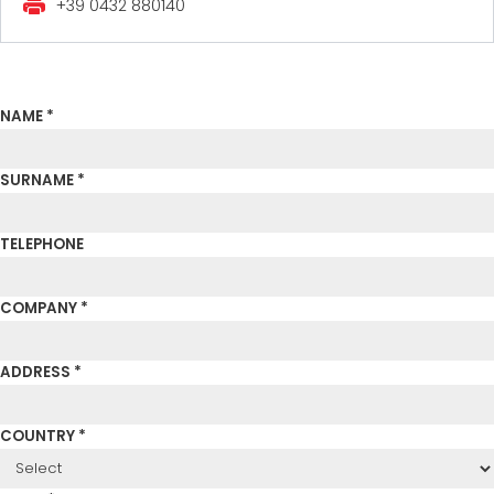
+39 0432 880140
ZERTIFIZIERTE GEBRAUCHTANLAGE DER MEP GRUPPE
EFFECTIVE COMMUNICATION
NAME *
SURNAME *
TELEPHONE
COMPANY *
ADDRESS *
COUNTRY *