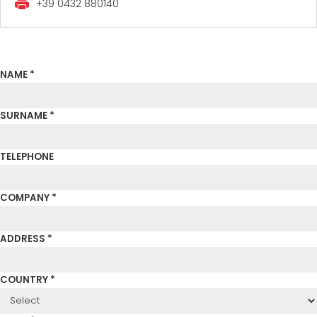
+39 0432 880140
ZERTIFIZIERTE GEBRAUCHTANLAGE DER MEP GRUPPE
EFFECTIVE COMMUNICATION
NAME *
SURNAME *
TELEPHONE
COMPANY *
ADDRESS *
COUNTRY *