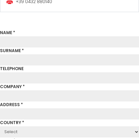
+39 0432 880140
ZERTIFIZIERTE GEBRAUCHTANLAGE DER MEP GRUPPE
EFFECTIVE COMMUNICATION
NAME *
SURNAME *
TELEPHONE
COMPANY *
ADDRESS *
COUNTRY *