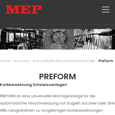
ÜBER UNS
ÜBER UNS
SERVICE
SUSTAINABILITY
PRODUKTE
BÜGEL
MBS
Home
>
Products
>
PFAHLARMIERUNG BEWEHRUNGSKORB
>
Preform
SCHNITT+BEIDSEITIG AUFGEBOGENE BIEGEFORMEN
GESCHÄFTSGEBIET
NEUHEITEN UND AUSSTELLUNGEN
RICHTVORGANG
PREFORM
PERSONALWESEN
KONTAKTADRESSE
ABLÄNGEN AUF MASS
VERSORGUNGSKETTES GEBIET
Korbbewehrung Schweissanlagen
OFFENE STELLEN
BIEGUNG/BEIDSEITIG AUFGEBOGENE BIEGEFORMEN
PRODUKTION
MEP IN THE WORLD
PREFORM ist eine universelle Montageanlage für die
PFAHLARMIERUNG BEWEHRUNGSKORB
SUPPLY CHAIN
SALES NETWORK
automatische Verschweissung von Bügeln auf zwei oder drei
GITTERTRÄGER
WORKPLACE SAFETY
Hilfs-Längsdrähten zu vorgefertigen Korbbewehrungen.
MATTEN
LANGUAGE COURSES