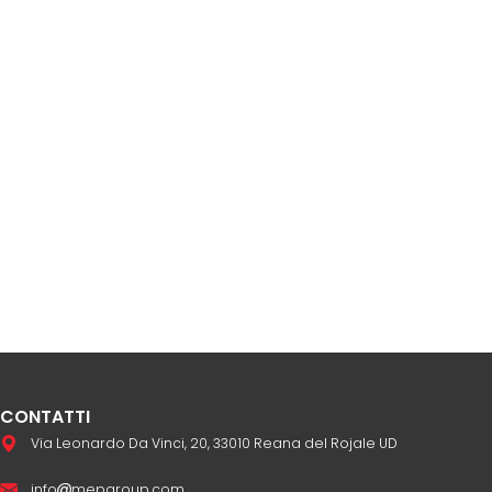
CONTATTI
Via Leonardo Da Vinci, 20, 33010 Reana del Rojale UD
info
mepgroup.com