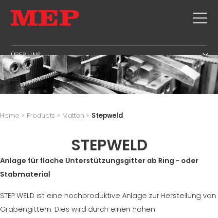
ÜBER UNS
ÜBER UNS
SERVICE
SUSTAINABILITY
PRODUKTE
BÜGEL
MBS
Home
>
Products
>
Matten
>
Stepweld
SCHNITT+BEIDSEITIG AUFGEBOGENE BIEGEFORMEN
GESCHÄFTSGEBIET
NEUHEITEN UND AUSSTELLUNGEN
RICHTVORGANG
STEPWELD
PERSONALWESEN
KONTAKTADRESSE
ABLÄNGEN AUF MASS
VERSORGUNGSKETTES GEBIET
Anlage für flache Unterstützungsgitter ab Ring - oder
OFFENE STELLEN
BIEGUNG/BEIDSEITIG AUFGEBOGENE BIEGEFORMEN
PRODUKTION
Stabmaterial
MEP IN THE WORLD
PFAHLARMIERUNG BEWEHRUNGSKORB
SUPPLY CHAIN
SALES NETWORK
STEP WELD ist eine hochproduktive Anlage zur Herstellung von
GITTERTRÄGER
WORKPLACE SAFETY
Grabengittern. Dies wird durch einen hohen
MATTEN
LANGUAGE COURSES