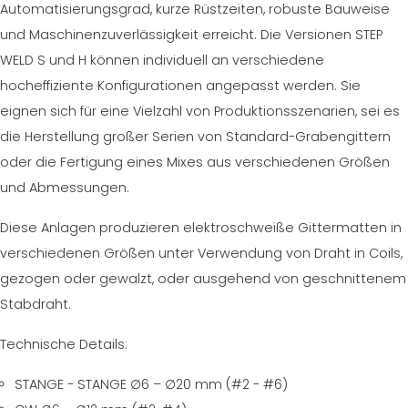
Automatisierungsgrad, kurze Rüstzeiten, robuste Bauweise
ZERTIFIZIERTE GEBRAUCHTANLAGE DER MEP GRUPPE
EFFECTIVE COMMUNICATION
und Maschinenzuverlässigkeit erreicht. Die Versionen STEP
WELD S und H können individuell an verschiedene
hocheffiziente Konfigurationen angepasst werden. Sie
eignen sich für eine Vielzahl von Produktionsszenarien, sei es
die Herstellung großer Serien von Standard-Grabengittern
oder die Fertigung eines Mixes aus verschiedenen Größen
und Abmessungen.
Diese Anlagen produzieren elektroschweiße Gittermatten in
verschiedenen Größen unter Verwendung von Draht in Coils,
gezogen oder gewalzt, oder ausgehend von geschnittenem
Stabdraht.
Technische Details:
STANGE - STANGE ∅6 – ∅20 mm (#2 - #6)