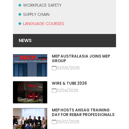
USADO CERTIFICADO MEP GROUP
WORKPLACE SAFETY
EFFECTIVE COMMUNICATION
SUPPLY CHAIN
LANGUAGE COURSES
NEWS
MEP AUSTRALASIA JOINS MEP
GROUP
03/06/2026
WIRE & TUBE 2026
21/04/2026
MEP HOSTS ANSAG TRAINING
DAY FOR REBAR PROFESSIONALS
25/02/2026