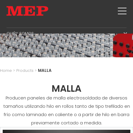
QUIÉN SOMOS
QUIÉN SOMOS
ASISTENCIA TÉCNICA
SUSTAINABILITY
PRODUCTOS
ESTRIBOS
MBS
Home
>
Products
>
MALLA
CORTE+DOBLADO
AREA DE GESTION
NOTICIAS Y FERIAS
ENDEREZADO
MALLA
ÁREA DE PRODUCCIÓN
CONTACTOS
CORTE A MEDIDA
AREA DE SUMINISTRO
Producen paneles de malla electrosoldada de diversos
TRABAJA CON NOSOTROS
DOBLA/DOBLADO
AREA DE IDIOMA
tamaños utilizando hilo en rollos tanto de tipo trefilado en
MEP IN THE WORLD
PILOTES/JAULAS
SUPPLY CHAIN
frío como laminado en caliente o a partir de hilo en barra
SALES NETWORK
ARMADURA DE VIGUETA
WORKPLACE SAFETY
previamente cortado a medida.
MALLA
LANGUAGE COURSES