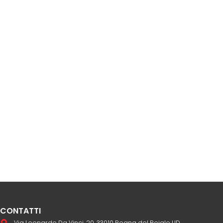
CONTATTI
Via Leonardo Da Vinci, 20, 33010 Reana del Rojale UD