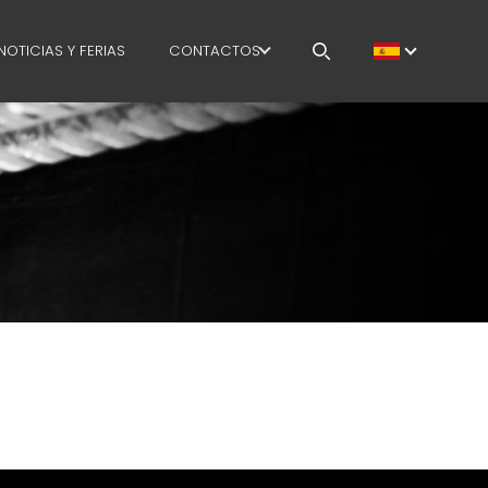
NOTICIAS Y FERIAS
CONTACTOS
GESTION
TRABAJA CON NOSOTROS
 PRODUCCIÓN
MEP IN THE WORLD
SUMINISTRO
SALES NETWORK
IDIOMA
HAIN
CE SAFETY
E COURSES
E