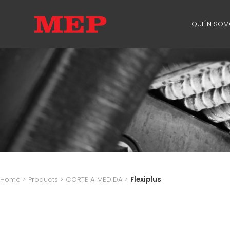
QUIÉN SO
QUIÉN S
SUSTAINA
Home
>
Products
>
CORTE A MEDIDA
>
Flexiplus