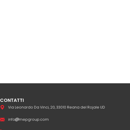
CONTATTI
Via Leonardo Da Vinci, 20, 33010 Reana del Rojale UD
info
mepgroup.com