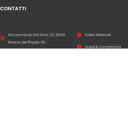
CONTATTI
Via Leonardo Da Vinci, 20, 33010
Sales Network
Reana del Rojale UD
Legal & compliance
info
mepgroup.com
Privacy Policy
+39 0432 851455
Cookie Policy
Contacts