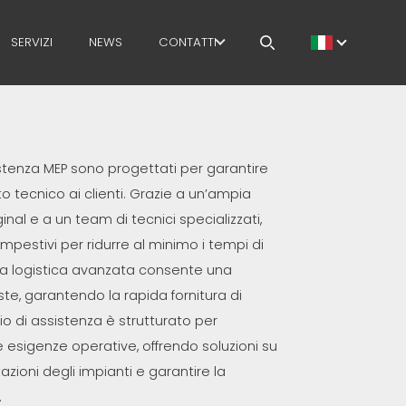
SERVIZI
NEWS
CONTATTI
LAVORA CON NOI
MEP NEL MONDO
sistenza MEP sono progettati per garantire
RETE DI VENDITA
o tecnico ai clienti. Grazie a un’ampia
ginal e a un team di tecnici specializzati,
empestivi per ridurre al minimo i tempi di
ura logistica avanzata consente una
este, garantendo la rapida fornitura di
zio di assistenza è strutturato per
 esigenze operative, offrendo soluzioni su
azioni degli impianti e garantire la
.