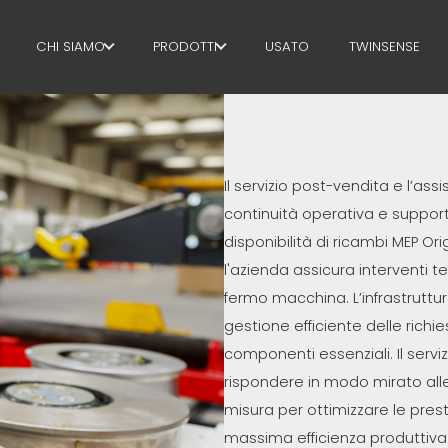
CHI SIAMO
PRODOTTI
USATO
TWINSENSE
IL GRUPPO
STAFFE
PARTNER
TAGLIO + SAGOMATURA
Il servizio post-vendita e l’as
SOSTENIBILITÀ
RADDRIZZATURA
continuità operativa e support
MEP BUSINESS SCHOOL
TAGLIO A MISURA
disponibilità di ricambi MEP Ori
l'azienda assicura interventi t
PIEGA / SAGOMATURA
fermo macchina. L’infrastrutt
gestione efficiente delle richi
PALI / GABBIE
componenti essenziali. Il servi
TRALICCIO
rispondere in modo mirato alle
misura per ottimizzare le prest
RETE
massima efficienza produttiva