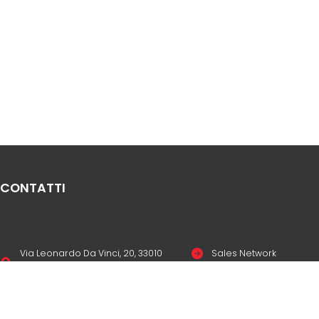
CONTATTI
Via Leonardo Da Vinci, 20, 33010
Sales Network
Reana del Rojale UD
Legal & compliance
info
mepgroup.com
Privacy Policy