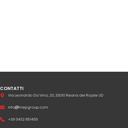
CONTATTI
Via Leonardo Da Vinci, 20, 33010 Reana del Rojale UD
info
mepgroup.com
+39 0432 851455