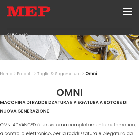
CHI SIAMO
IL GRUPPO
PRODOTTI
PARTNER
STAFFE
USATO
SOSTENIBILITÀ
TAGLIO + SAGOMATURA
TWINSENSE
MEP BUSINESS SCHOOL
Home
>
Prodotti
>
Taglio & Sagomatura
>
Omni
RADDRIZZATURA
SERVIZI
TAGLIO A MISURA
OMNI
PIEGA / SAGOMATURA
NEWS
MACCHINA DI RADDRIZZATURA E PIEGATURA A ROTORE DI
PALI / GABBIE
CONTATTI
NUOVA GENERAZIONE
TRALICCIO
LAVORA CON NOI
RETE
OMNI ADVANCED è un sistema completamente automatico,
MEP NEL MONDO
a controllo elettronico, per la raddrizzatura e piegatura da
RETE DI VENDITA