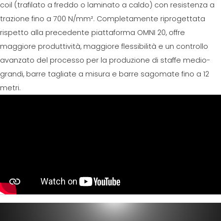
coil (trafilato a freddo o laminato a caldo) con resistenza a
trazione fino a 700 N/mm². Completamente riprogettata
rispetto alla precedente piattaforma OMNI 20, offre
maggiore produttività, maggiore flessibilità e un controllo
avanzato del processo per la produzione di staffe medio-
grandi, barre tagliate a misura e barre sagomate fino a 12
metri.