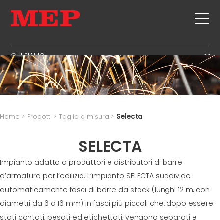
CHI SIAMO
IL GRUPPO
PRODOTTI
PARTNER
STAFFE
USATO
SOSTENIBILITÀ
TAGLIO + SAGOMATURA
TWINSENSE
MEP BUSINESS SCHOOL
Home
>
Prodotti
>
Taglio a misura
>
Selecta
RADDRIZZATURA
SERVIZI
TAGLIO A MISURA
SELECTA
PIEGA / SAGOMATURA
NEWS
Impianto adatto a produttori e distributori di barre
PALI / GABBIE
CONTATTI
d’armatura per l’edilizia. L’impianto SELECTA suddivide
TRALICCIO
LAVORA CON NOI
automaticamente fasci di barre da stock (lunghi 12 m, con
RETE
MEP NEL MONDO
diametri da 6 a 16 mm) in fasci più piccoli che, dopo essere
RETE DI VENDITA
stati contati, pesati ed etichettati, vengono separati e