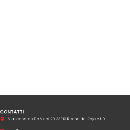
CONTATTI
Via Leonardo Da Vinci, 20, 33010 Reana del Rojale UD