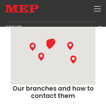
MEP IN THE WORLD
우리에 대해
우리에 대해
SERVICE
SUSTAINABILITY
제품
스터럽
MBS
절단+형상 작업
GOVERNANCE
뉴스 및 전시회
직선화
H.R. DEVELOPMENT
연락처
직선 절단
TECHNOLOGY
CAREERS
벤딩/형상 작업
PRODUCTION
Our branches and how to
MEP IN THE WORLD
파일/케이지
SUPPLY CHAIN
contact them
SALES NETWORK
라티스 거더
WORKPLACE SAFETY
메쉬
LANGUAGE COURSES