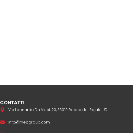
CONTATTI
Via Leonardo Da Vinci, 20, 33010 Reana del Rojale UD
info
mepgroup.com