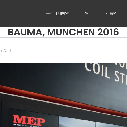
우리에 대해
SERVICE
제품
BAUMA, MUNCHEN 2016
우리에 대해
스터럽
SUSTAINABILITY
절단+형상
4/2016
직선화
직선 절단
벤딩/형상
파일/케이
라티스 거
메쉬