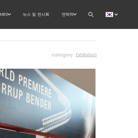
MBS
뉴스 및 전시회
연락처
GOVERNANCE
CAREERS
 작업
H.R. DEVELOPMENT
MEP IN THE WORLD
category :
Exhibition
TECHNOLOGY
SALES NETWORK
PRODUCTION
 작업
SUPPLY CHAIN
지
WORKPLACE SAFETY
더
LANGUAGE COURSES
EFFECTIVE