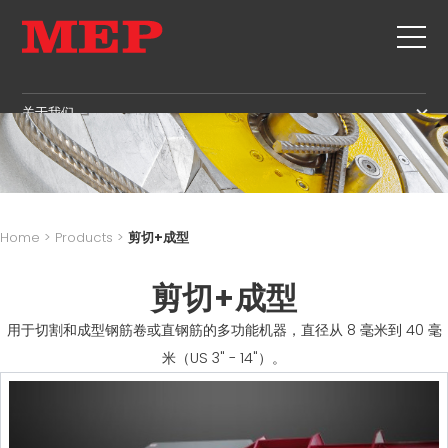
关于我们
关于我们
SERVICE
SUSTAINABILITY
产品
箍筋
MBS
Home
>
Products
>
剪切+成型
剪切+成型
GOVERNANCE
新闻&展会
矫直
剪切+成型
H.R. DEVELOPMENT
联系
定尺剪切
TECHNOLOGY
用于切割和成型钢筋卷或直钢筋的多功能机器，直径从 8 毫米到 40 毫
职位
弯曲/成型
PRODUCTION
米（US 3" - 14"）。
MEP IN THE WORLD
桩/笼
SUPPLY CHAIN
SALES NETWORK
桁架
WORKPLACE SAFETY
网
LANGUAGE COURSES