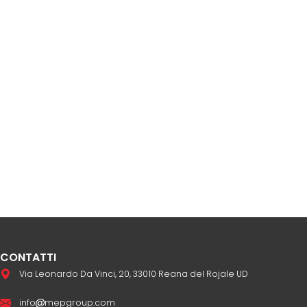
CONTATTI
Via Leonardo Da Vinci, 20, 33010 Reana del Rojale UD
info
mepgroup.com