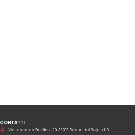
CONTATTI
Via Leonardo Da Vinci, 20, 33010 Reana del Rojale UD