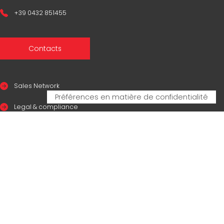
+39 0432 851455
Contacts
Sales Network
Legal & compliance
Privacy Policy
Cookie Policy
CERTIFICAZIONI