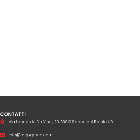
CONTATTI
Via Leonardo Da Vinci, 20, 33010 Reana del Rojale UD
info
mepgroup.com