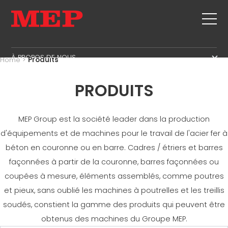
À PROPOS DE NOUS
Home
>
Produits
À PROPOS DE NOUS
ASSISTANCE
PRODUITS
SUSTAINABILITY
PRODUITS
CADRE
MBS
MEP Group est la société leader dans la production
COUPE+FAÇONNAGE
d'équipements et de machines pour le travail de l'acier fer à
AIRE DE GESTION
LISTE DES ÉVÈNEMENTS
REDRESSAGE
béton en couronne ou en barre. Cadres / étriers et barres
AIRE DE PRODUCTION
CONTACTS
COUPE À MESURE
façonnées à partir de la couronne, barres façonnées ou
AIRE D'APPROVISONNEMENT
TRAVAILLE AVEC NOUS
PLIAGE/FAÇONNAGE
coupées à mesure, éléments assemblés, comme poutres
AIRE LINGUISTIQUE
MEP IN THE WORLD
et pieux, sans oublié les machines à poutrelles et les treillis
POTEAUX OU PIEUX/CAGES
SUPPLY CHAIN
SALES NETWORK
soudés, constient la gamme des produits qui peuvent être
POUTRELLES
WORKPLACE SAFETY
obtenus des machines du Groupe MEP.
TREILLIS
LANGUAGE COURSES