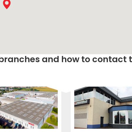
TREILLIS
EFFECTIVE
COMMUNIC
GROUPE MEP MACHINES
D\'OCCASION CERTIFIÉ
branches and how to contact