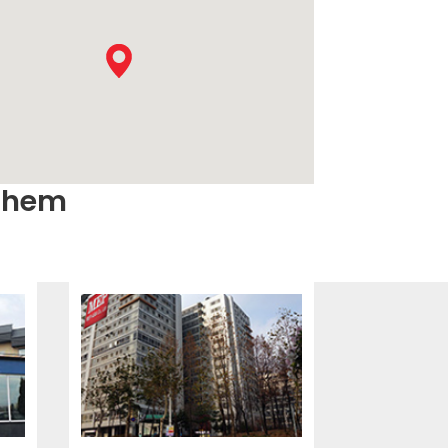
ATION
 them