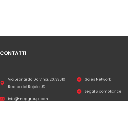
CONTATTI
Via Leonardo Da Vinci, 20, 33010
Sales Network
Reana del Rojale UD
Legal & compliance
info
mepgroup.com
Privacy Policy
+39 0432 851455
Cookie Policy