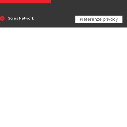
Sales Network
Legal & compliance
Privacy Policy
Cookie Policy
CERTIFICAZIONI