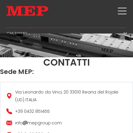
CHI SIAMO
IL GRUPPO
PRODOTTI
PARTNER
STAFFE
USATO
CONTATTI
SOSTENIBILITÀ
TAGLIO + SAGOMATURA
TWINSENSE
Sede MEP:
MEP BUSINESS SCHOOL
RADDRIZZATURA
SERVIZI
TAGLIO A MISURA
PIEGA / SAGOMATURA
NEWS
Via Leonardo da Vinci, 20 33010 Reana del Rojale
(UD) ITALIA
PALI / GABBIE
CONTATTI
TRALICCIO
+39 0432 851455
LAVORA CON NOI
RETE
MEP NEL MONDO
info
mepgroup.com
RETE DI VENDITA