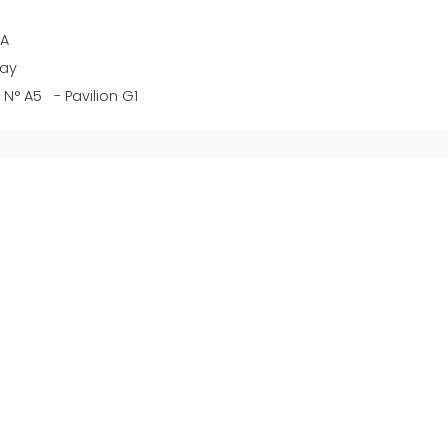
IA
ay
N° A5 - Pavilion G1