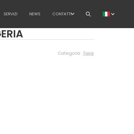
SERVIZI
NEWS
CONTATTI
GERIA
LAVORA CON NOI
MEP NEL MONDO
Categoria :
Fiere
RETE DI VENDITA