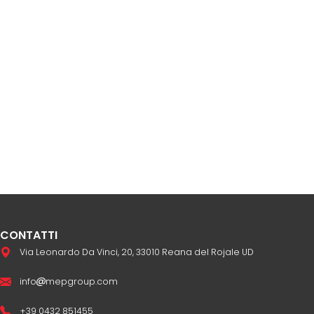
CONTATTI
Via Leonardo Da Vinci, 20, 33010 Reana del Rojale UD
info
mepgroup.com
+39 0432 851455