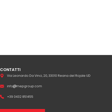
CONTATTI
Via Leonardo Da Vinci, 20, 33010 Reana del Rojale UD
info
mepgroup.com
+39 0432 851455