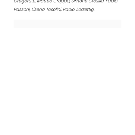
Gregorutti, Matteo Croppo, Simone Crosilla, Fabio
Passoni, Lisena Tosolini, Paolo Zorzettig.