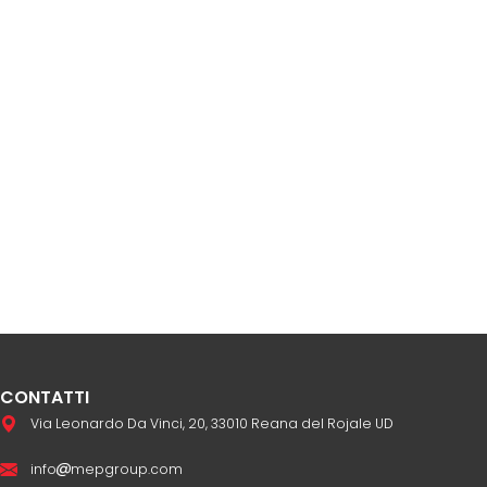
CONTATTI
Via Leonardo Da Vinci, 20, 33010 Reana del Rojale UD
info
mepgroup.com