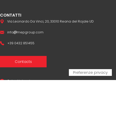
CONTATTI
Via Leonardo Da Vinci, 20, 33010 Reana del Rojale UD
info
mepgroup.com
+39 0432 851455
Contacts
Sales Network
Legal & compliance
Privacy Policy
Cookie Policy