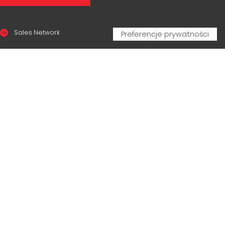
Sales Network
Legal & compliance
Privacy Policy
Cookie Policy
CERTIFICAZIONI