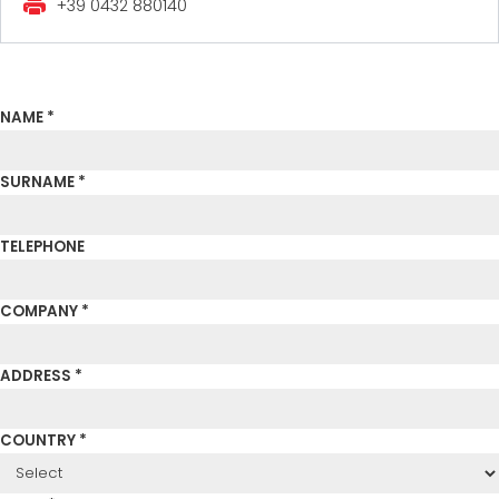
+39 0432 880140
MASZYNY UŻYWANE Z CERTYFIKATEM I Z GWARANCJĄ
EFFECTIVE COMMUNICATION
NAME *
SURNAME *
TELEPHONE
COMPANY *
ADDRESS *
COUNTRY *