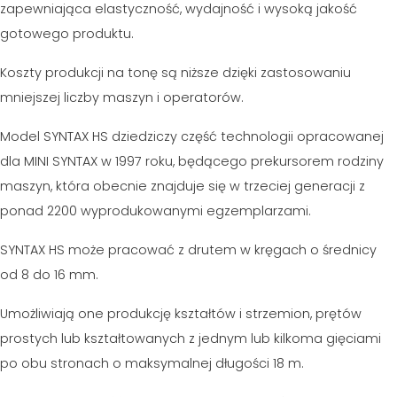
zapewniająca elastyczność, wydajność i wysoką jakość
MASZYNY UŻYWANE Z CERTYFIKATEM I Z GWARANCJĄ
EFFECTIVE COMMUNICATION
gotowego produktu.
Koszty produkcji na tonę są niższe dzięki zastosowaniu
mniejszej liczby maszyn i operatorów.
Model SYNTAX HS dziedziczy część technologii opracowanej
dla MINI SYNTAX w 1997 roku, będącego prekursorem rodziny
maszyn, która obecnie znajduje się w trzeciej generacji z
ponad 2200 wyprodukowanymi egzemplarzami.
SYNTAX HS może pracować z drutem w kręgach o średnicy
od 8 do 16 mm.
Umożliwiają one produkcję kształtów i strzemion, prętów
prostych lub kształtowanych z jednym lub kilkoma gięciami
po obu stronach o maksymalnej długości 18 m.