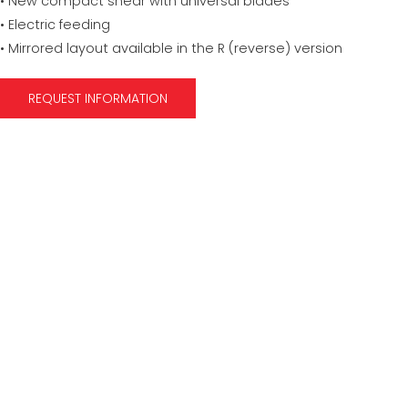
• New compact shear with universal blades
• Electric feeding
• Mirrored layout available in the R (reverse) version
REQUEST INFORMATION