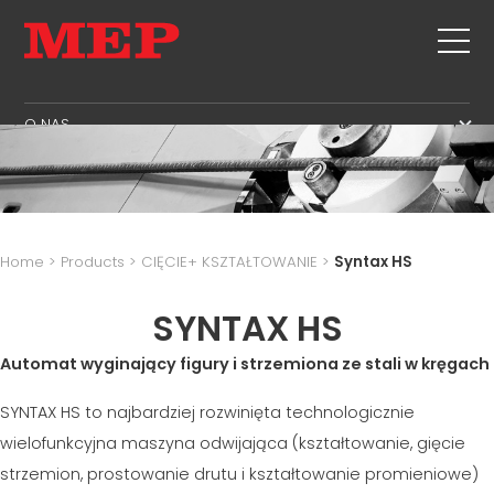
O NAS
O NAS
SERWIS
SUSTAINABILITY
PRODUKTY
STRZEMIONA
MBS
Home
>
Products
>
CIĘCIE+ KSZTAŁTOWANIE
>
Syntax HS
CIĘCIE+ KSZTAŁTOWANIE
STREFA ZARZĄDZANIA
NEWS & EXHIBITIONS
PROSTOWANIE
SYNTAX HS
STREFA PRODUKCJI
SKONTAKTUJ SIĘ Z NAMI
CIĘCIE NA MIARĘ
STREFA ŁAŃCUCHA DOSTAW
Automat wyginający figury i strzemiona ze stali w kręgach
KARIERA
GIĘCIE /KSZTAŁTOWANIE
STREFA JĘZYKOWA
MEP IN THE WORLD
SYNTAX HS to najbardziej rozwinięta technologicznie
PALE/KLATKI
SUPPLY CHAIN
SALES NETWORK
wielofunkcyjna maszyna odwijająca (kształtowanie, gięcie
KRATOWNICA FILIGRANOWA
WORKPLACE SAFETY
strzemion, prostowanie drutu i kształtowanie promieniowe)
SIATKA
LANGUAGE COURSES