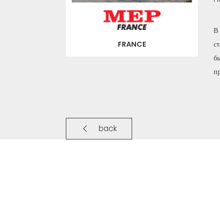
В
с
FRANCE
б
п
back