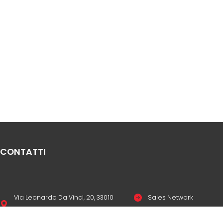
CONTATTI
Via Leonardo Da Vinci, 20, 33010
Sales Network
Reana del Rojale UD
Legal & compliance