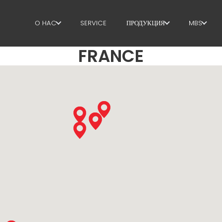
O HAC
SERVICE
ПРОДУКЦИЯ
MBS
FRANCE
O HAC
ХОМУТЫ
GOVER
SUSTAINABILITY
РУБКА + СКОБА
H.R. DE
ПРАВКА
TECHN
РУБКА ПО РАЗМЕРУ
PRODU
ИЗГИБ / СКОБА
SUPPLY
СВАИ / КАРКАСЫ
WORKPL
ТРЕУГОЛЬНАЯ ФОРМА
LANGU
СЕТКА
EFFECTI