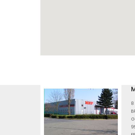
M
8
B
G
9
F