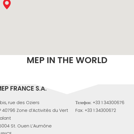
COMMU
СЕРТИФИЦИРОВАННАЯ
ПОДДЕРЖКА -
ПОДЕРЖАННЫЕ СТАНКИ
MEP.
MEP IN THE WORLD
EP FRANCE S.A.
 bis, rue des Oziers
Телефон: +33 1 34300676
P 40796 Zone d’Activités du Vert
Fax: +33 1 34300672
alant
5004 St. Ouen L’Aumône
RANCE