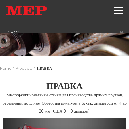
O HAC
O HAC
SERVICE
SUSTAINABILITY
ПРОДУКЦИЯ
ХОМУТЫ
MBS
Home
>
Products
>
ПРАВКА
РУБКА + СКОБА
GOVERNANCE
СПИСОК СОБЫТИЙ
ПРАВКА
ПРАВКА
H.R. DEVELOPMENT
КОНТАКТЫ
РУБКА ПО РАЗМЕРУ
TECHNOLOGY
Многофункциональные станки для производства прямых прутков,
CAREERS
ИЗГИБ / СКОБА
PRODUCTION
отрезанных по длине. Обработка арматуры в бухтах диаметром от 4 до
MEP IN THE WORLD
СВАИ / КАРКАСЫ
SUPPLY CHAIN
26 мм (США 3 - 8 дюймов).
SALES NETWORK
ТРЕУГОЛЬНАЯ ФОРМА
WORKPLACE SAFETY
СЕТКА
LANGUAGE COURSES