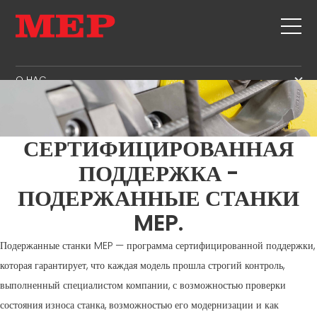
O HAC
O HAC
SERVICE
SUSTAINABILITY
ПРОДУКЦИЯ
СЕРТИФИЦИРОВАННАЯ
ХОМУТЫ
MBS
ПОДДЕРЖКА -
РУБКА + СКОБА
GOVERNANCE
ПОДЕРЖАННЫЕ СТАНКИ
СПИСОК СОБЫТИЙ
ПРАВКА
H.R. DEVELOPMENT
MEP.
КОНТАКТЫ
РУБКА ПО РАЗМЕРУ
TECHNOLOGY
CAREERS
ИЗГИБ / СКОБА
Подержанные станки MEP — программа сертифицированной поддержки,
PRODUCTION
MEP IN THE WORLD
которая гарантирует, что каждая модель прошла строгий контроль,
СВАИ / КАРКАСЫ
SUPPLY CHAIN
SALES NETWORK
выполненный специалистом компании, с возможностью проверки
ТРЕУГОЛЬНАЯ ФОРМА
WORKPLACE SAFETY
состояния износа станка, возможностью его модернизации и как
СЕТКА
LANGUAGE COURSES