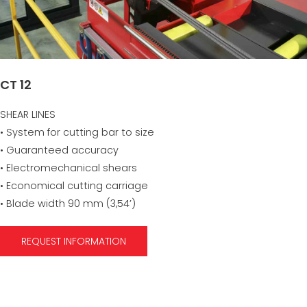
CT 12
SHEAR LINES
• System for cutting bar to size
• Guaranteed accuracy
• Electromechanical shears
• Economical cutting carriage
• Blade width 90 mm (3,54’)
REQUEST INFORMATION