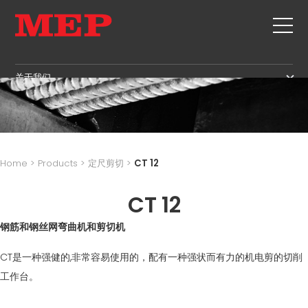
关于我们
关于我们
SERVICE
SUSTAINABILITY
产品
箍筋
MBS
Home
>
Products
>
定尺剪切
>
CT 12
剪切+成型
GOVERNANCE
新闻&展会
矫直
CT 12
H.R. DEVELOPMENT
联系
定尺剪切
TECHNOLOGY
钢筋和钢丝网弯曲机和剪切机
职位
弯曲/成型
PRODUCTION
MEP IN THE WORLD
CT是一种强健的,非常容易使用的，配有一种强状而有力的机电剪的切削
桩/笼
SUPPLY CHAIN
SALES NETWORK
工作台。
桁架
WORKPLACE SAFETY
网
LANGUAGE COURSES