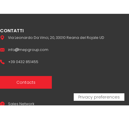
CONTATTI
Via Leonardo Da Vinci, 20, 33010 Reana del Rojale UD
info
mepgroup.com
+39 0432 851455
Contacts
Sales Network
Legal & compliance
Privacy Policy