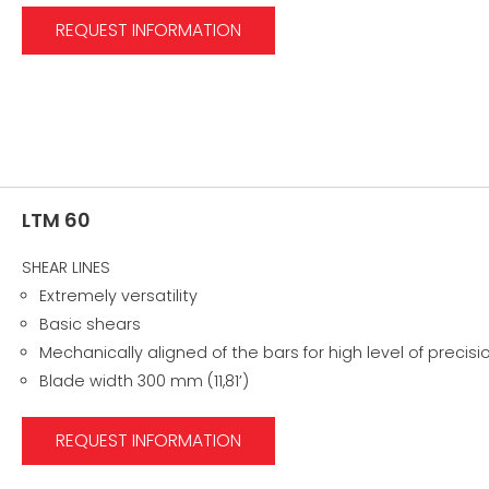
REQUEST INFORMATION
LTM 60
SHEAR LINES
Extremely versatility
Basic shears
Mechanically aligned of the bars for high level of precisi
Blade width 300 mm (11,81’)
REQUEST INFORMATION