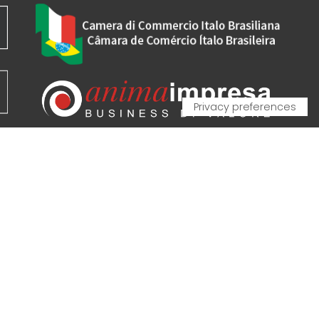
VA - VAT IT00162520308