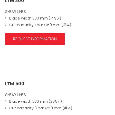
LTM 300
SHEAR LINES
Blade width 380 mm (14,96’)
Cut capacity 1 bar ∅50 mm (#14)
REQUEST INFORMATION
LTM 500
SHEAR LINES
Blade width 530 mm (20,87’)
Cut capacity 3 bar ∅50 mm (#14)