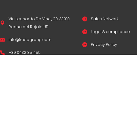
Via Leonardo Da Vinci, 20, 33010
Sales Network
Reana del Rojale UD
Legal & compliance
info
mepgroup.com
Privacy Policy
+39 0432 851455
Cookie Policy
Contacts
© Copyright
M.E.P. M