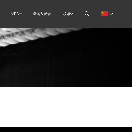
MBS
新闻&展会
联系
筋
GOVERNANCE
职位
切+成型
H.R. DEVELOPMENT
MEP IN THE WORLD
直
TECHNOLOGY
SALES NETWORK
尺剪切
PRODUCTION
曲/成型
SUPPLY CHAIN
/笼
WORKPLACE SAFETY
架
LANGUAGE COURSES
EFFECTIVE