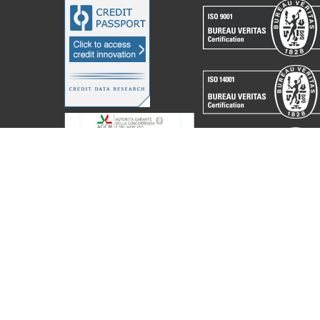
acchine Elettroniche Piegatrici S.p.A.
2023. All Rights Reserved. Partita I