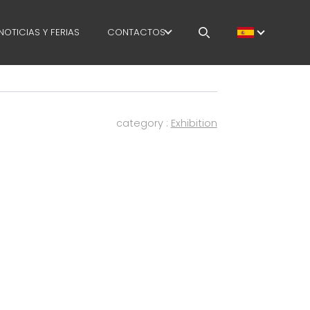
NOTICIAS Y FERIAS
CONTACTOS
GESTION
TRABAJA CON NOSOTROS
 PRODUCCIÓN
MEP IN THE WORLD
category :
Exhibition
SUMINISTRO
SALES NETWORK
IDIOMA
HAIN
CE SAFETY
E COURSES
E