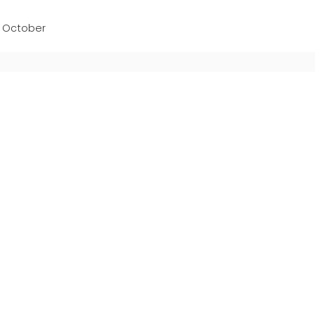
COMMUNI
USADO CERTIFICADO MEP
 October
GROUP