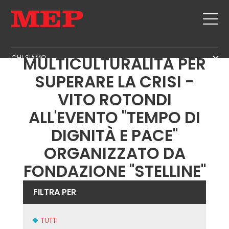
INTERNAZIONALITÀ E
CHI SIAMO
MULTICULTURALITÀ PER
IL GRUPPO
SUPERARE LA CRISI -
PRODOTTI
PARTNER
VITO ROTONDI
STAFFE
USATO
SOSTENIBILITÀ
TAGLIO + SAGOMATURA
ALL'EVENTO "TEMPO DI
TWINSENSE
MEP BUSINESS SCHOOL
RADDRIZZATURA
DIGNITÀ E PACE"
SERVIZI
TAGLIO A MISURA
ORGANIZZATO DA
PIEGA / SAGOMATURA
NEWS
FONDAZIONE "STELLINE"
PALI / GABBIE
CONTATTI
TRALICCIO
FILTRA PER
LAVORA CON NOI
RETE
MEP NEL MONDO
TUTTI
RETE DI VENDITA