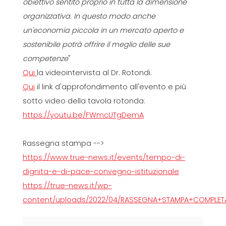
obiettivo sentito proprio in tutta la dimensione
organizzativa. In questo modo anche
un'economia piccola in un mercato aperto e
sostenibile potrà offrire il meglio delle sue
competenze
"
Qui
la videointervista al Dr. Rotondi.
Qui
il link d'approfondimento all'evento e più
sotto video della tavola rotonda:
https://youtu.be/FWmcUTgDemA
Rassegna stampa -->
https://www.true-news.it/events/tempo-di-
dignita-e-di-pace-convegno-istituzionale
https://true-news.it/wp-
content/uploads/2022/04/RASSEGNA+STAMPA+COMPLETA