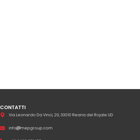
CONTATTI
Via Leonardo Da Vinci, 20, 33010 Reana del Rojale UD
info
mepgroup.com