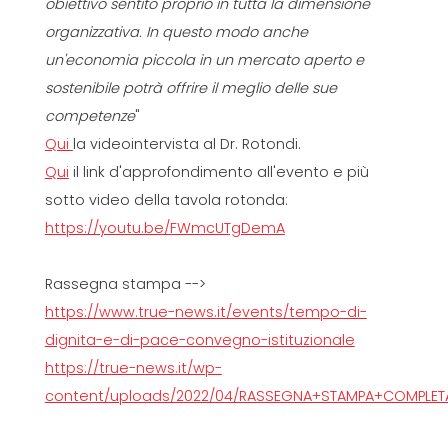
obiettivo sentito proprio in tutta la dimensione
organizzativa. In questo modo anche
un'economia piccola in un mercato aperto e
sostenibile potrà offrire il meglio delle sue
competenze
"
Qui
la videointervista al Dr. Rotondi.
Qui
il link d'approfondimento all'evento e più
sotto video della tavola rotonda:
https://youtu.be/FWmcUTgDemA
Rassegna stampa -->
https://www.true-news.it/events/tempo-di-
dignita-e-di-pace-convegno-istituzionale
https://true-news.it/wp-
content/uploads/2022/04/RASSEGNA+STAMPA+COMPLETA