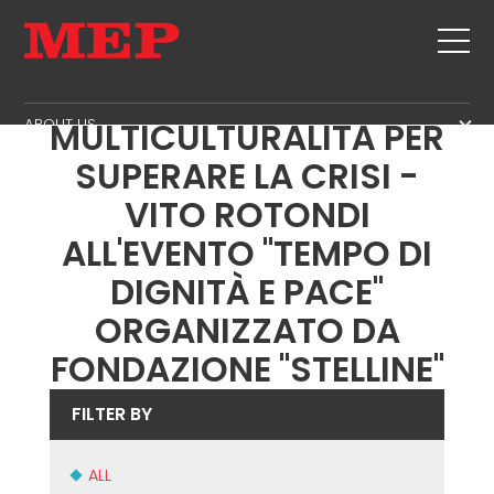
INTERNAZIONALITÀ E
ABOUT US
MULTICULTURALITÀ PER
THE GROUP
SUPERARE LA CRISI -
PRODUCTS
PARTNERS
VITO ROTONDI
STIRRUPS
SECOND HAND
SUSTAINABILITY
CUT+SHAPING
ALL'EVENTO "TEMPO DI
TWINSENSE
MEP BUSINESS SCHOOL
STRAIGHTENING
DIGNITÀ E PACE"
SERVICE
CUT TO LENGHT
ORGANIZZATO DA
BEND/SHAPING
NEWS
FONDAZIONE "STELLINE"
PILE/CAGE
CONTACTS
LATTICE GIRDER
FILTER BY
CAREERS
MESH
MEP IN THE WORLD
ALL
SALES NETWORK