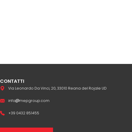
CONTATTI
Via Leonardo Da Vinci, 20, 33010 Reana del Rojale UD
info
mepgroup.com
+39 0432 851455