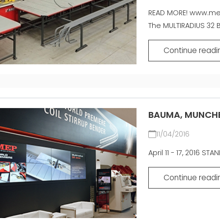
SIATKA
EFFECTIVE
COMMUNICATION
READ MORE! www.mep
MASZYNY UŻYWANE Z
The MULTIRADIUS 32 B
CERTYFIKATEM I Z
GWARANCJĄ
Continue readi
BAUMA, MUNCHE
11/04/2016
April 11 - 17, 2016 ST
Continue readi