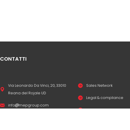
CONTATTI
Via Leonardo Da Vinci, 20, 33010
Sales Network
Reana del Rojale UD
Legal & compliance
info
mepgroup.com
Privacy Policy
+39 0432 851455
Cookie Policy