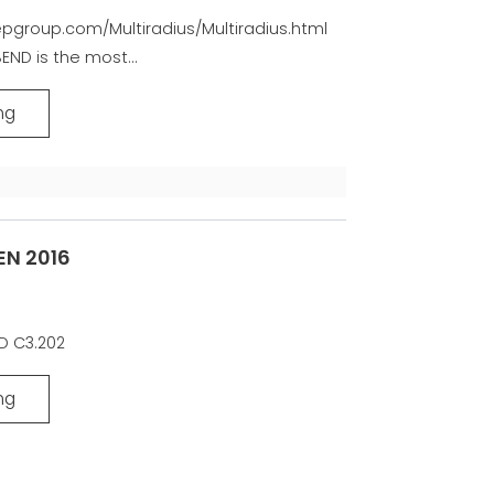
group.com/Multiradius/Multiradius.html
END is the most...
ng
N 2016
AND C3.202
ng