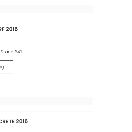
F 2016
6 Stand B42
ng
RETE 2016