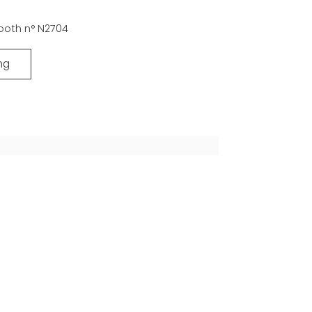
 Booth n° N2704
ng