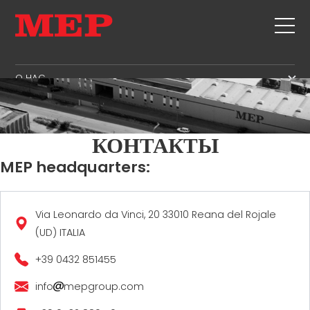
O HAC
O HAC
SERVICE
SUSTAINABILITY
ПРОДУКЦИЯ
КОНТАКТЫ
ХОМУТЫ
MBS
MEP headquarters:
РУБКА + СКОБА
GOVERNANCE
СПИСОК СОБЫТИЙ
ПРАВКА
H.R. DEVELOPMENT
КОНТАКТЫ
Via Leonardo da Vinci, 20 33010 Reana del Rojale
РУБКА ПО РАЗМЕРУ
TECHNOLOGY
(UD) ITALIA
CAREERS
ИЗГИБ / СКОБА
PRODUCTION
MEP IN THE WORLD
+39 0432 851455
СВАИ / КАРКАСЫ
SUPPLY CHAIN
SALES NETWORK
ТРЕУГОЛЬНАЯ ФОРМА
info
WORKPLACE SAFETY
mepgroup.com
СЕТКА
LANGUAGE COURSES