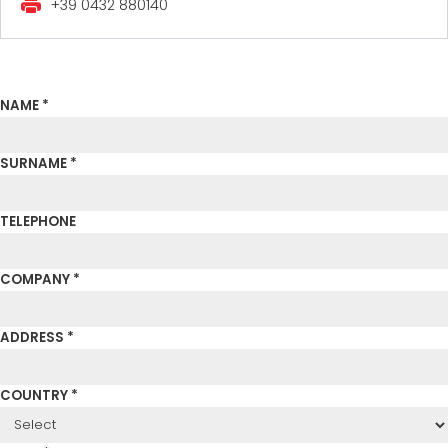
+39 0432 880140
СЕРТИФИЦИРОВАННАЯ ПОДДЕРЖКА - ПОДЕРЖАННЫЕ
EFFECTIVE COMMUNICATION
СТАНКИ MEP.
NAME *
SURNAME *
TELEPHONE
COMPANY *
ADDRESS *
COUNTRY *