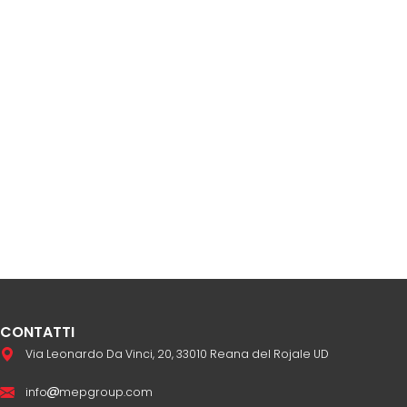
CONTATTI
Via Leonardo Da Vinci, 20, 33010 Reana del Rojale UD
info
mepgroup.com