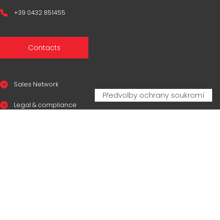
+39 0432 851455
Contacts
Sales Network
Legal & compliance
Privacy Policy
Cookie Policy
CERTIFICAZIONI