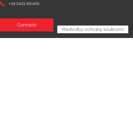
+39 0432 851455
Contacts
Sales Network
Legal & compliance
Privacy Policy
Cookie Policy
CERTIFICAZIONI