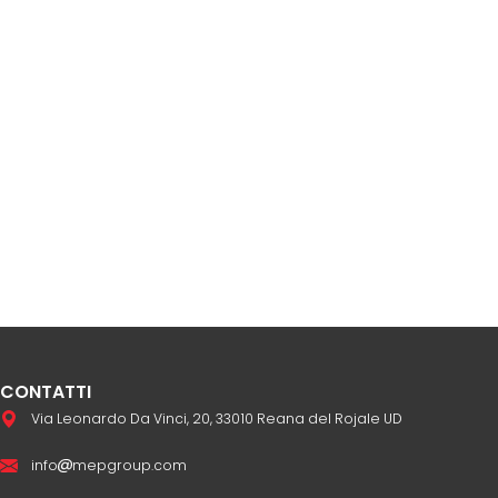
CONTATTI
Via Leonardo Da Vinci, 20, 33010 Reana del Rojale UD
info
mepgroup.com