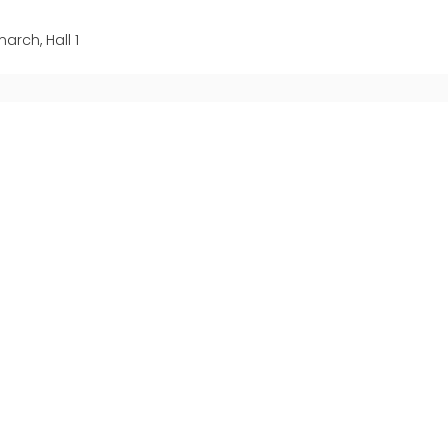
TREILLIS
EFFECTIVE
COMMUNIC
arch, Hall 1
GROUPE MEP MACHINES
D\'OCCASION CERTIFIÉ