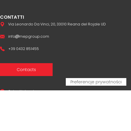
CONTATTI
Via Leonardo Da Vinci, 20, 33010 Reana del Rojale UD
info
mepgroup.com
+39 0432 851455
Contacts
Sales Network
Legal & compliance
Privacy Policy
Cookie Policy