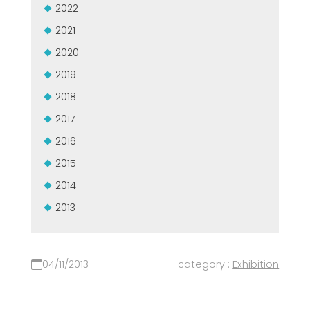
2022
MASZYNY UŻYWANE Z CERTYFIKATEM I Z GWARANCJĄ
EFFECTIVE COMMUNICATION
2021
2020
2019
2018
2017
2016
2015
2014
2013
04/11/2013
category :
Exhibition